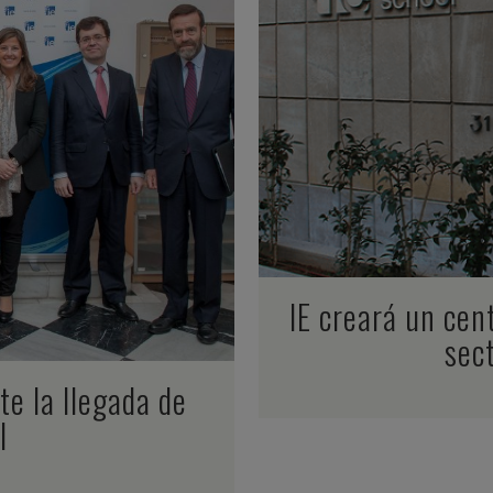
IE creará un cen
sec
te la llegada de
I