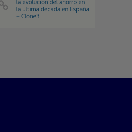
la evolucion del ahorro en
la ultima decada en España
– Clone3